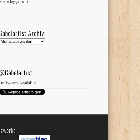
zurückgegeben.
Gabelartist Archiv
Gabelartist
Archiv
@Gabelartist
No Tweets Available
tzwerke