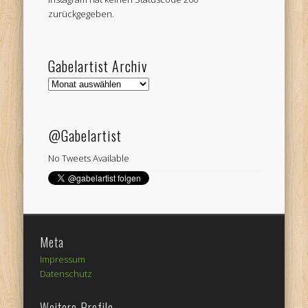
zurückgegeben.
Gabelartist Archiv
Gabelartist
Archiv
@Gabelartist
No Tweets Available
Meta
Impressum
Datenschutz
Weitere Profile