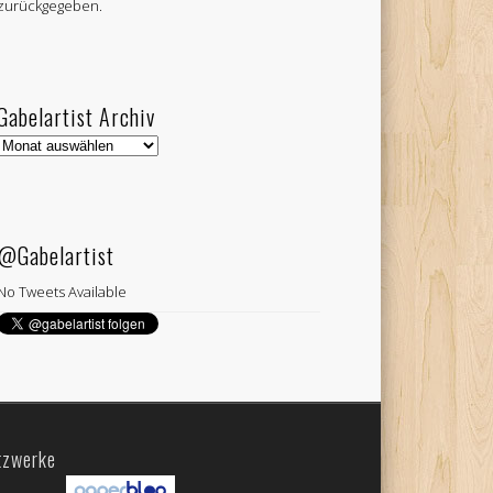
zurückgegeben.
Gabelartist Archiv
Gabelartist
Archiv
@Gabelartist
No Tweets Available
tzwerke