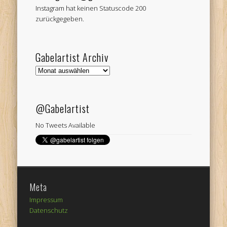
Instagram hat keinen Statuscode 200
zurückgegeben.
Gabelartist Archiv
Gabelartist
Archiv
@Gabelartist
No Tweets Available
Meta
Impressum
Datenschutz