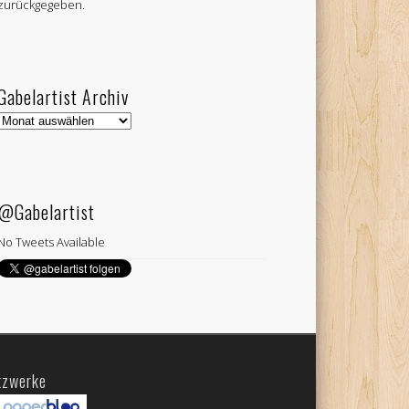
zurückgegeben.
Gabelartist Archiv
Gabelartist
Archiv
@Gabelartist
No Tweets Available
tzwerke