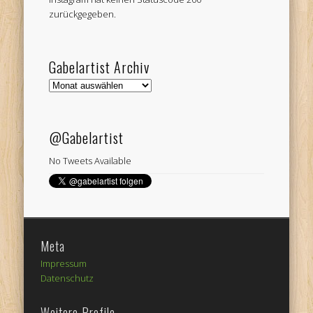
zurückgegeben.
Gabelartist Archiv
Gabelartist
Archiv
@Gabelartist
No Tweets Available
Meta
Impressum
Datenschutz
Weitere Profile