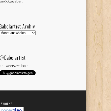
zurückgegeben.
Gabelartist Archiv
Gabelartist
Archiv
@Gabelartist
No Tweets Available
tzwerke