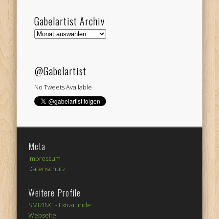
Gabelartist Archiv
Gabelartist
Archiv
@Gabelartist
No Tweets Available
Meta
Impressum
Datenschutz
Weitere Profile
SMIZING -
Extrarunde
Webseite