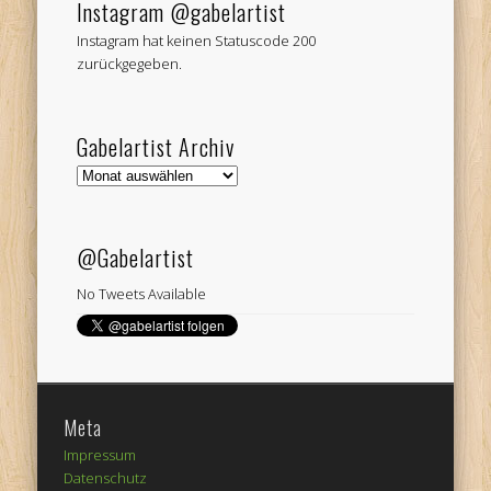
Instagram @gabelartist
Instagram hat keinen Statuscode 200
zurückgegeben.
Gabelartist Archiv
Gabelartist
Archiv
@Gabelartist
No Tweets Available
Meta
Impressum
Datenschutz