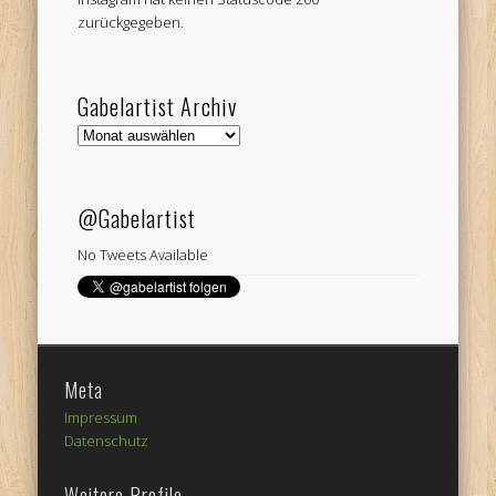
zurückgegeben.
Gabelartist Archiv
Gabelartist
Archiv
@Gabelartist
No Tweets Available
Meta
Impressum
Datenschutz
Weitere Profile