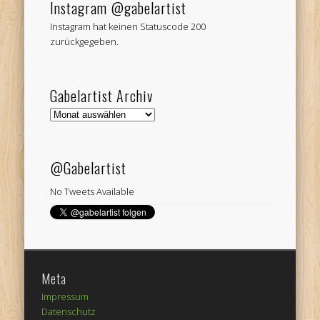
Instagram @gabelartist
Instagram hat keinen Statuscode 200
zurückgegeben.
Gabelartist Archiv
Gabelartist
Archiv
@Gabelartist
No Tweets Available
Meta
Impressum
Datenschutz