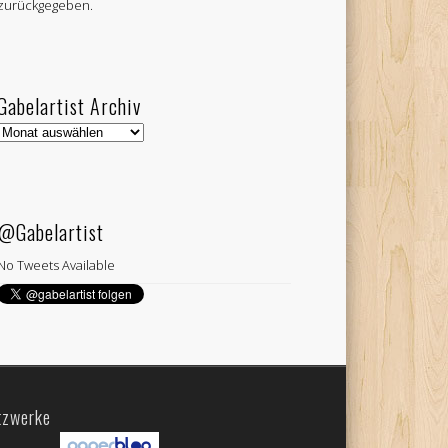
zurückgegeben.
Gabelartist Archiv
Gabelartist
Archiv
@Gabelartist
No Tweets Available
tzwerke