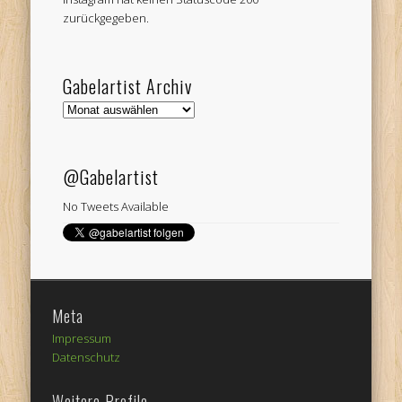
zurückgegeben.
Gabelartist Archiv
Gabelartist
Archiv
@Gabelartist
No Tweets Available
Meta
Impressum
Datenschutz
Weitere Profile