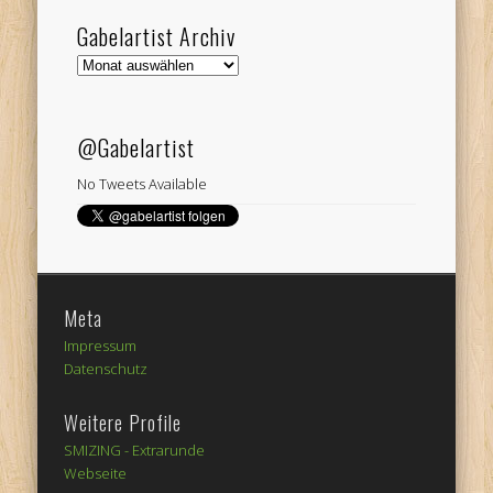
Gabelartist Archiv
Gabelartist
Archiv
@Gabelartist
No Tweets Available
Meta
Impressum
Datenschutz
Weitere Profile
SMIZING -
Extrarunde
Webseite