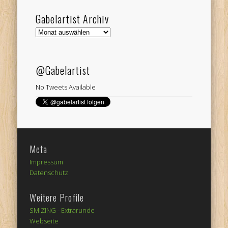
Gabelartist Archiv
Gabelartist
Archiv
@Gabelartist
No Tweets Available
Meta
Impressum
Datenschutz
Weitere Profile
SMIZING -
Extrarunde
Webseite