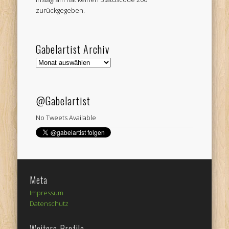
zurückgegeben.
Gabelartist Archiv
Gabelartist
Archiv
@Gabelartist
No Tweets Available
Meta
Impressum
Datenschutz
Weitere Profile