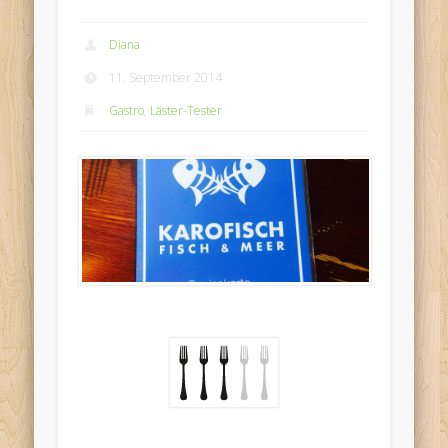
Diana
11. September 2014
Gastro
,
Läster-Tester