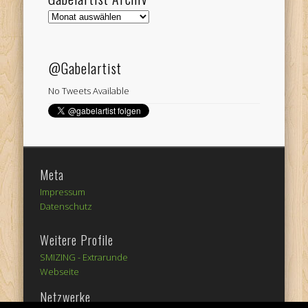
Gabelartist
Archiv
@Gabelartist
No Tweets Available
Meta
Impressum
Datenschutz
Weitere Profile
SMIZING -
Extrarunde
Webseite
Netzwerke