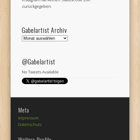
zurückgegeben.
Gabelartist Archiv
Gabelartist
Archiv
@Gabelartist
No Tweets Available
Meta
Impressum
Datenschutz
Weitere Profile