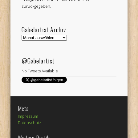
zurückgegeben.
Gabelartist Archiv
Gabelartist
Archiv
@Gabelartist
No Tweets Available
Meta
Impressum
Datenschutz
Weitere Profile