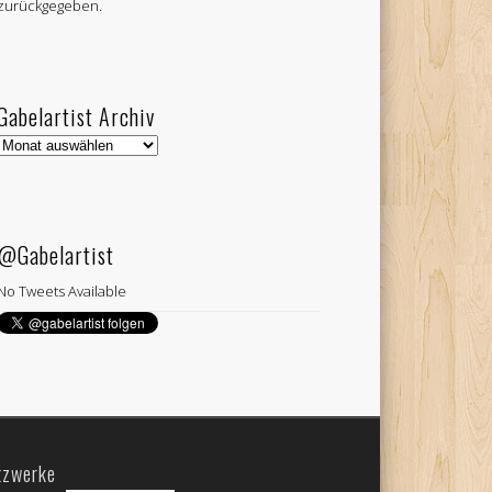
zurückgegeben.
Gabelartist Archiv
Gabelartist
Archiv
@Gabelartist
No Tweets Available
tzwerke