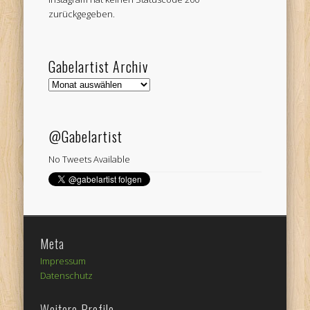
zurückgegeben.
Gabelartist Archiv
Gabelartist
Archiv
@Gabelartist
No Tweets Available
Meta
Impressum
Datenschutz
Weitere Profile