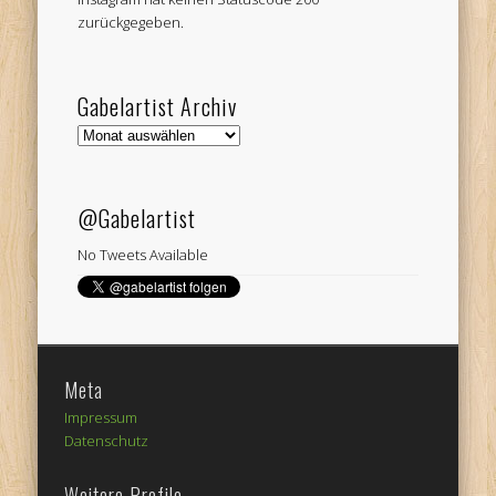
zurückgegeben.
Gabelartist Archiv
Gabelartist
Archiv
@Gabelartist
No Tweets Available
Meta
Impressum
Datenschutz
Weitere Profile