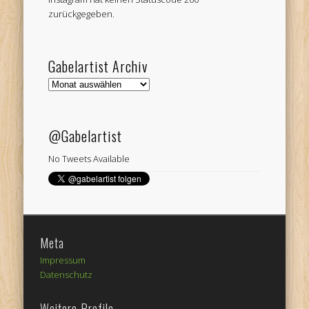
zurückgegeben.
Gabelartist Archiv
Gabelartist
Archiv
@Gabelartist
No Tweets Available
Meta
Impressum
Datenschutz
Weitere Profile