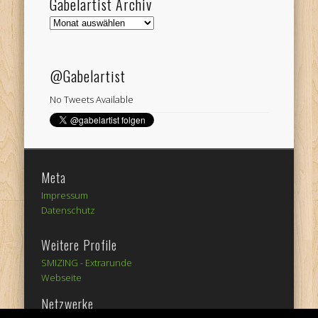
Gabelartist Archiv
Gabelartist
Archiv
@Gabelartist
No Tweets Available
Meta
Impressum
Datenschutz
Weitere Profile
SMIZING -
Extrarunde
Webseite
Netzwerke