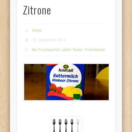
Zitrone
Diana
30. September 2014
Bio
,
Fructoseartist
,
Läster-Tester
,
Produktartist