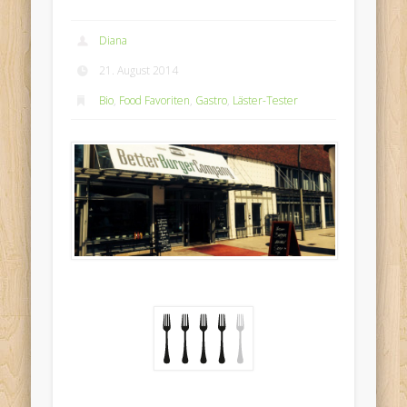
Diana
21. August 2014
Bio
,
Food Favoriten
,
Gastro
,
Läster-Tester