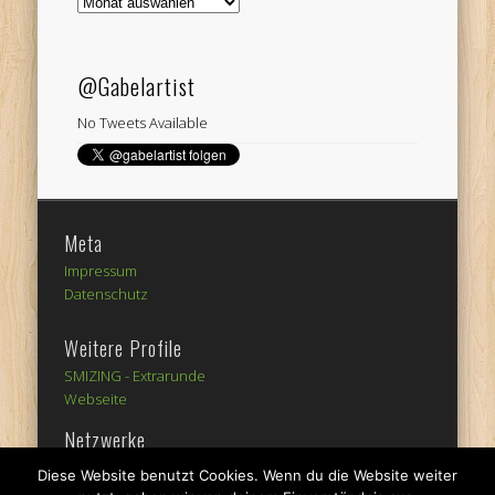
Gabelartist
Archiv
@Gabelartist
No Tweets Available
Meta
Impressum
Datenschutz
Weitere Profile
SMIZING -
Extrarunde
Webseite
Netzwerke
Diese Website benutzt Cookies. Wenn du die Website weiter