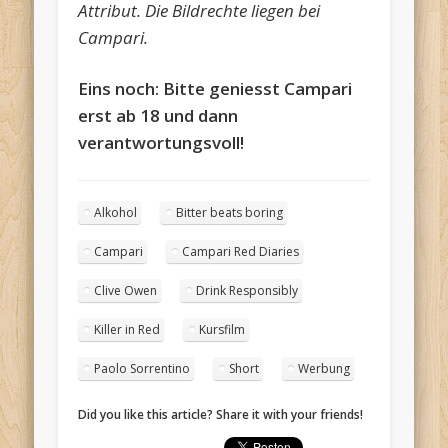
Attribut. Die Bildrechte liegen bei
Campari.
Eins noch: Bitte geniesst Campari
erst ab 18 und dann
verantwortungsvoll!
Alkohol
Bitter beats boring
Campari
Campari Red Diaries
Clive Owen
Drink Responsibly
Killer in Red
Kursfilm
Paolo Sorrentino
Short
Werbung
Did you like this article? Share it with your friends!