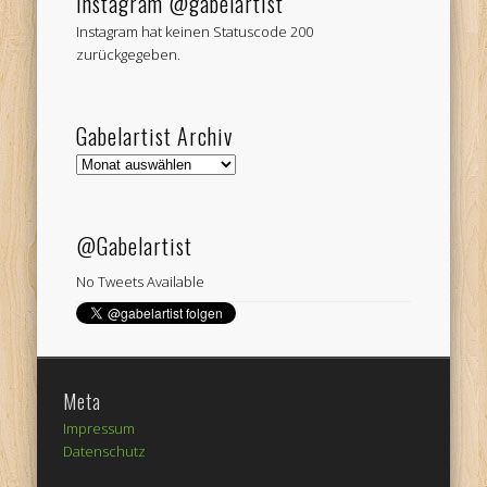
Instagram @gabelartist
Instagram hat keinen Statuscode 200
zurückgegeben.
Gabelartist Archiv
Gabelartist
Archiv
@Gabelartist
No Tweets Available
Meta
Impressum
Datenschutz