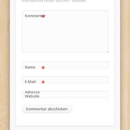
Erforderliche Felder sind mit
*
markiert
*
Kommentar
*
Name
*
E-Mail-
Adresse
Website