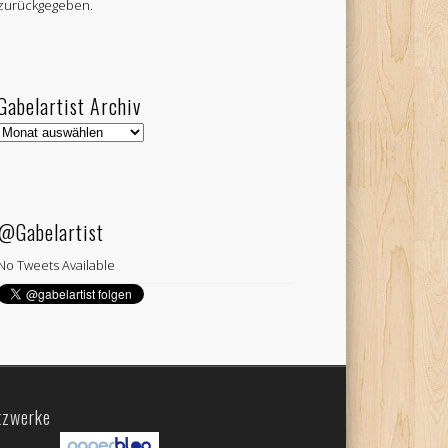
zurückgegeben.
Gabelartist Archiv
Gabelartist
Archiv
@Gabelartist
No Tweets Available
tzwerke