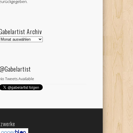
zurückgegeben.
Gabelartist Archiv
Gabelartist
Archiv
@Gabelartist
No Tweets Available
tzwerke