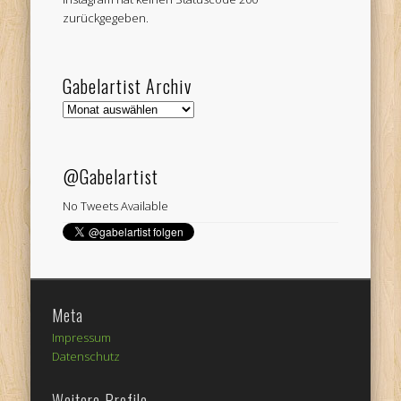
zurückgegeben.
Gabelartist Archiv
Gabelartist
Archiv
@Gabelartist
No Tweets Available
Meta
Impressum
Datenschutz
Weitere Profile