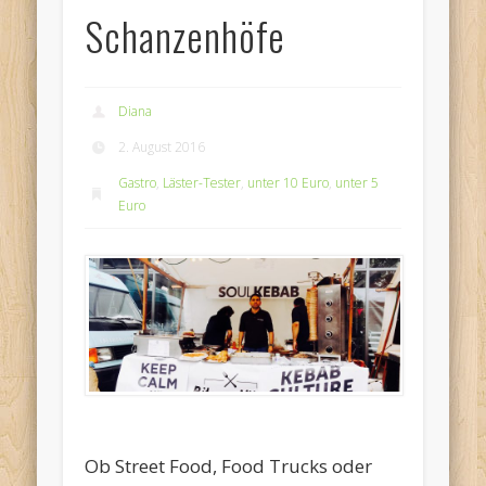
Schanzenhöfe
Diana
2. August 2016
Gastro
,
Läster-Tester
,
unter 10 Euro
,
unter 5
Euro
Ob Street Food, Food Trucks oder