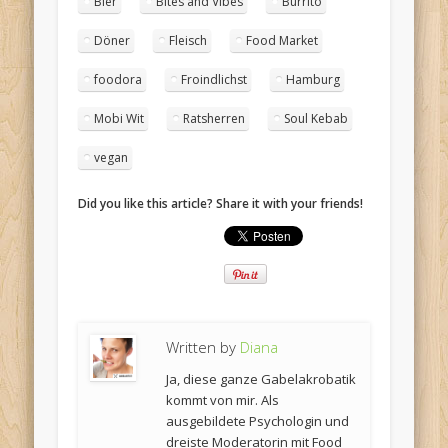
Bier
Bites and Vibes
Burrito
Döner
Fleisch
Food Market
foodora
Froindlichst
Hamburg
Mobi Wit
Ratsherren
Soul Kebab
vegan
Did you like this article? Share it with your friends!
Written by
Diana
Ja, diese ganze Gabelakrobatik
kommt von mir. Als
ausgebildete Psychologin und
dreiste Moderatorin mit Food