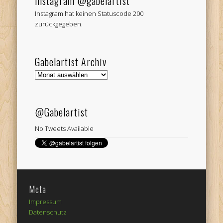
Instagram @gabelartist
Instagram hat keinen Statuscode 200
zurückgegeben.
Gabelartist Archiv
Gabelartist
Archiv
@Gabelartist
No Tweets Available
Meta
Impressum
Datenschutz