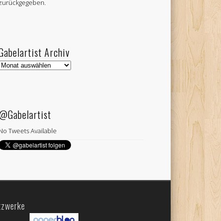
zurückgegeben.
Gabelartist Archiv
Gabelartist
Archiv
@Gabelartist
No Tweets Available
tzwerke