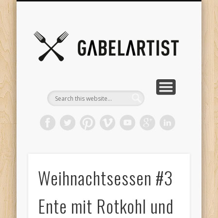
GESUNDHEITSARTIST
FOOD FOR THOUGHT
FORK PHILOSOPHY
LÄSTER-TESTER
VIDEOARTIST
KOCHARTIST
STARTSEITE
Gabel
Weihnachtsessen #3
Ente mit Rotkohl und