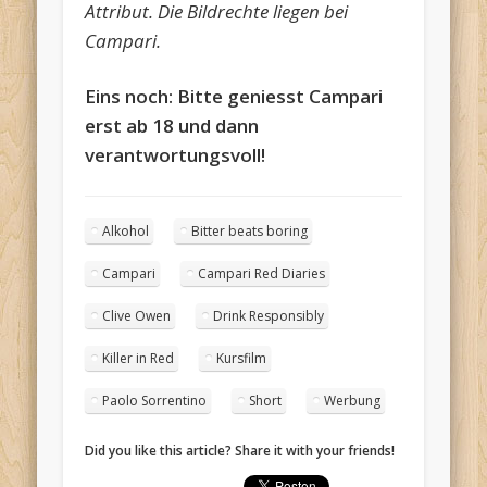
Attribut. Die Bildrechte liegen bei
Campari.
Eins noch: Bitte geniesst Campari
erst ab 18 und dann
verantwortungsvoll!
Alkohol
Bitter beats boring
Campari
Campari Red Diaries
Clive Owen
Drink Responsibly
Killer in Red
Kursfilm
Paolo Sorrentino
Short
Werbung
Did you like this article? Share it with your friends!