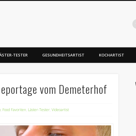
Gabelartist
ukttests, Food Hacks
ÄSTER-TESTER
GESUNDHEITSARTIST
KOCHARTIST
e Reportage vom Demeterhof
o
,
Food Favoriten
,
Läster-Tester
,
Videoartist