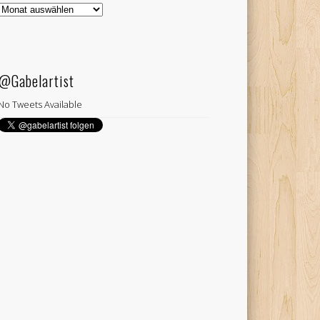
Gabelartist
Archiv
@Gabelartist
No Tweets Available