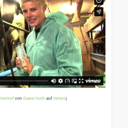
eterhof
von
Diana Huth
auf
Vimeo
)