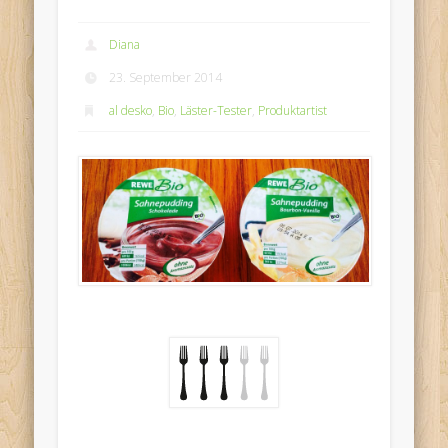
Diana
23. September 2014
al desko
,
Bio
,
Läster-Tester
,
Produktartist