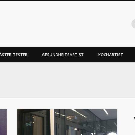
Gabelartist
ukttests, Food Hacks
ÄSTER-TESTER
GESUNDHEITSARTIST
KOCHARTIST