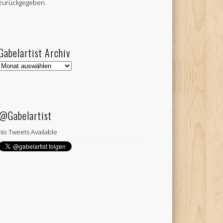
zurückgegeben.
Gabelartist Archiv
Gabelartist
Archiv
@Gabelartist
No Tweets Available