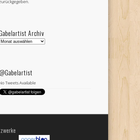
zurückgegeben.
Gabelartist Archiv
Gabelartist
Archiv
@Gabelartist
No Tweets Available
tzwerke