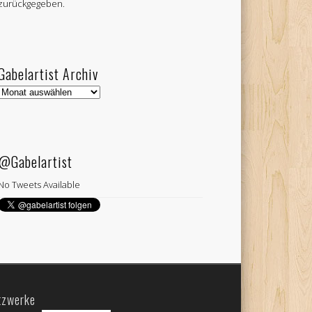
zurückgegeben.
Gabelartist Archiv
Gabelartist
Archiv
@Gabelartist
No Tweets Available
tzwerke