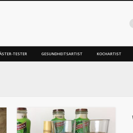
Gabelartist
ukttests, Food Hacks
ÄSTER-TESTER
GESUNDHEITSARTIST
KOCHARTIST