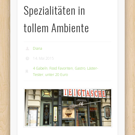
Spezialitäten in
tollem Ambiente
Diana
14. Mai 2015
4 Gabeln
,
Food Favoriten
,
Gastro
,
Läster-
Tester
,
unter 20 Euro