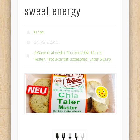
sweet energy
Diana
24. März 2015
4 Gabeln
,
al desko
,
Fructoseartist
,
Läster-
Tester
,
Produktartist
,
sponsored
,
unter 5 Euro