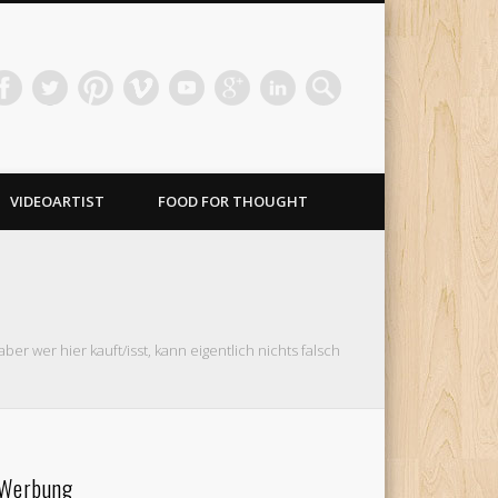
VIDEOARTIST
FOOD FOR THOUGHT
r wer hier kauft/isst, kann eigentlich nichts falsch
Werbung