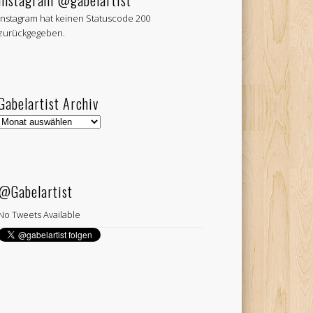
Instagram @gabelartist
Instagram hat keinen Statuscode 200
zurückgegeben.
Gabelartist Archiv
Gabelartist
Archiv
@Gabelartist
No Tweets Available