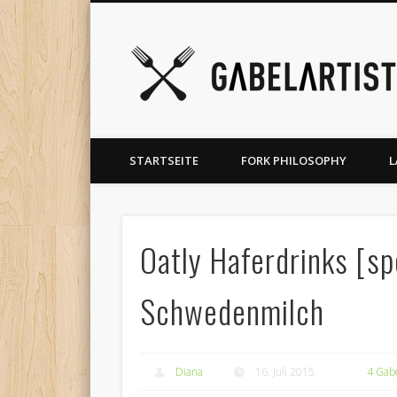
rest
Vimeo
Vimeo
Google+
LinkedIn
Foodblog für bewusste Ernährung – Restauranttests, Prod
STARTSEITE
FORK PHILOSOPHY
L
Oatly Haferdrinks [sp
Schwedenmilch
Diana
16. Juli 2015
4 Gab