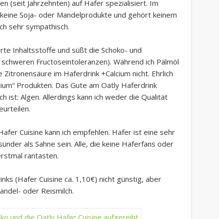
n (seit Jahrzehnten) auf Hafer spezialisiert. Im
y keine Soja- oder Mandelprodukte und gehört keinem
ich sehr sympathisch.
rte Inhaltsstoffe und süßt die Schoko- und
ei schweren Fructoseintoleranzen). Während ich Pälmöl
e Zitronensäure im Haferdrink +Calcium nicht. Ehrlich
lcium“ Produkten. Das Gute am Oatly Haferdrink
ch ist: Algen. Allerdings kann ich weder die Qualität
urteilen.
afer Cuisine kann ich empfehlen. Hafer ist eine sehr
ünder als Sahne sein. Alle, die keine Haferfans oder
erstmal rantasten.
inks (Hafer Cuisine ca. 1,10€) nicht günstig, aber
andel- oder Reismilch.