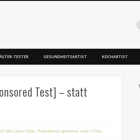
Gabelartist
ukttests, Food Hacks
ÄSTER-TESTER
GESUNDHEITSARTIST
KOCHARTIST
onsored Test] – statt
eln
,
Bio
,
Läster-Tester
,
Produktartist
,
sponsored
,
unter 5 Euro