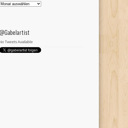
Gabelartist
Archiv
@Gabelartist
No Tweets Available