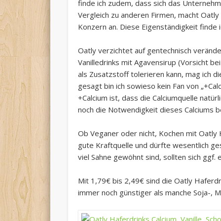
finde ich zudem, dass sich das Unternehme
Vergleich zu anderen Firmen, macht Oatl
Konzern an. Diese Eigenständigkeit finde 
Oatly verzichtet auf gentechnisch verände
Vanilledrinks mit Agavensirup (Vorsicht b
als Zusatzstoff tolerieren kann, mag ich di
gesagt bin ich sowieso kein Fan von „+Ca
+Calcium ist, dass die Calciumquelle natürli
noch die Notwendigkeit dieses Calciums be
Ob Veganer oder nicht, Kochen mit Oatly H
gute Kraftquelle und dürfte wesentlich ges
viel Sahne gewöhnt sind, sollten sich ggf. 
Mit 1,79€ bis 2,49€ sind die Oatly Haferdr
immer noch günstiger als manche Soja-, M