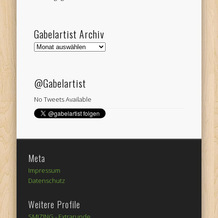
Gabelartist Archiv
Gabelartist
Archiv
@Gabelartist
No Tweets Available
Meta
Impressum
Datenschutz
Weitere Profile
SMIZING -
Extrarunde