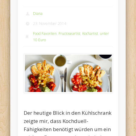
Diana
23. November 2014
Food Favoriten
,
Fructoseartist
,
Kochartist
,
unter
10 Euro
Der heutige Blick in den Kühlschrank
zeigte mir, dass Kochduell-
Fähigkeiten benötigt würden um ein