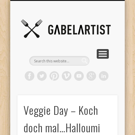
GESUNDHEITSARTIST
FOOD FOR THOUGHT
FORK PHILOSOPHY
LÄSTER-TESTER
VIDEOARTIST
KOCHARTIST
STARTSEITE
Gabel
Veggie Day – Koch
doch mal…Halloumi