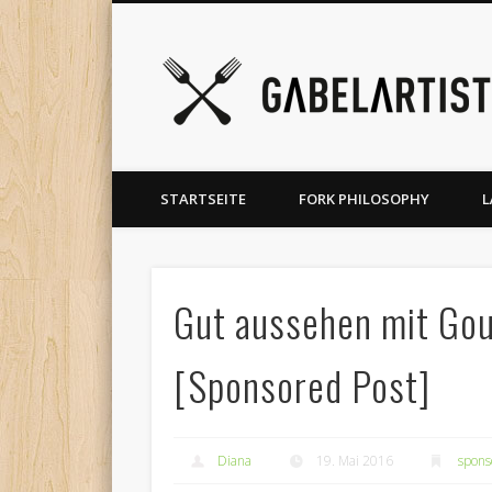
rest
Vimeo
Vimeo
Google+
LinkedIn
Foodblog für bewusste Ernährung – Restauranttests, Prod
STARTSEITE
FORK PHILOSOPHY
L
Gut aussehen mit Gou
[Sponsored Post]
Diana
19. Mai 2016
spons