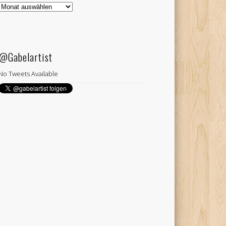
Gabelartist
Archiv
@Gabelartist
No Tweets Available