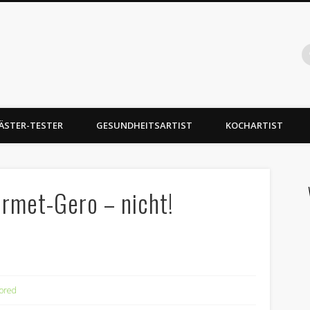
Gabelartist
ukttests, Food Hacks
ÄSTER-TESTER
GESUNDHEITSARTIST
KOCHARTIST
rmet-Gero – nicht!
ored